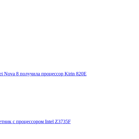
 Nova 8 получила процессор Kirin 820E
ник с процессором Intel Z3735F