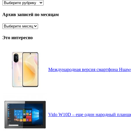
Здесь
все
рассортировано
Архив записей по месяцам
Архив
записей
по
Это интересно
месяцам
Международная версия смартфона Huawei
Vido W10D – еще один народный планшет