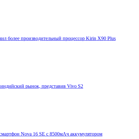
ил более производительный процессор Kirin X90 Plus
 индийский рынок, представив Vivo S2
смартфон Nova 16 SE с 8500мАч аккумулятором