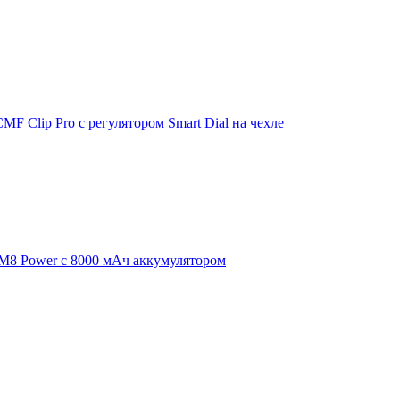
F Clip Pro с регулятором Smart Dial на чехле
 M8 Power с 8000 мАч аккумулятором