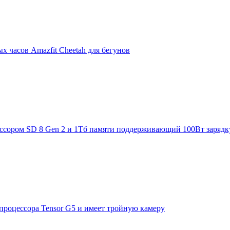
 часов Amazfit Cheetah для бегунов
ессором SD 8 Gen 2 и 1Тб памяти поддерживающий 100Вт зарядк
 процессора Tensor G5 и имеет тройную камеру