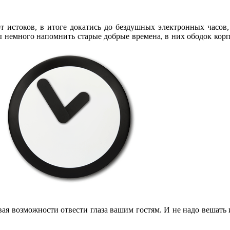
от истоков, в итоге докатись до бездушных электронных часо
 немного напомнить старые добрые времена, в них ободок корп
вая возможности отвести глаза вашим гостям. И не надо вешать 