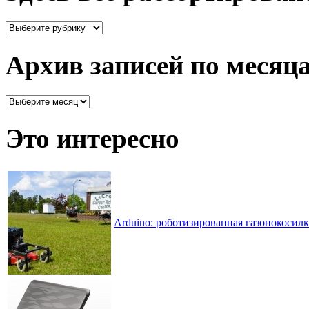
Здесь
все
рассортировано
Архив записей по месяц
Архив
записей
по
Это интересно
месяцам
Arduino: роботизированная газонокосилк