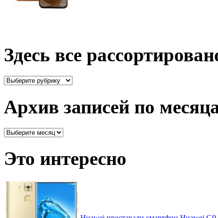
Здесь все рассортирован
Здесь
все
рассортировано
Архив записей по месяц
Архив
записей
по
Это интересно
месяцам
Huawei преставали смартфон Huawei G9 