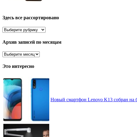
Здесь все рассортировано
Здесь
все
рассортировано
Архив записей по месяцам
Архив
записей
по
Это интересно
месяцам
Новый смартфон Lenovo K13 собран на б