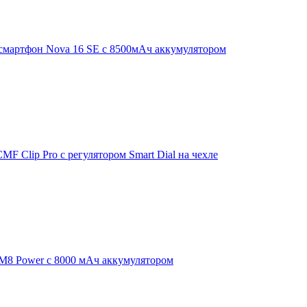
смартфон Nova 16 SE с 8500мАч аккумулятором
F Clip Pro с регулятором Smart Dial на чехле
 M8 Power с 8000 мАч аккумулятором