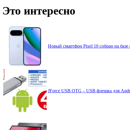
по
Это интересно
месяцам
Новый смартфон Pixel 10 собран на базе
JForce USB OTG – USB флешка для Andr