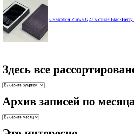
Смартфон Zinwa Q27 в стиле BlackBerry 
Здесь все рассортирован
Здесь
все
рассортировано
Архив записей по месяц
Архив
записей
по
Это интересно
месяцам