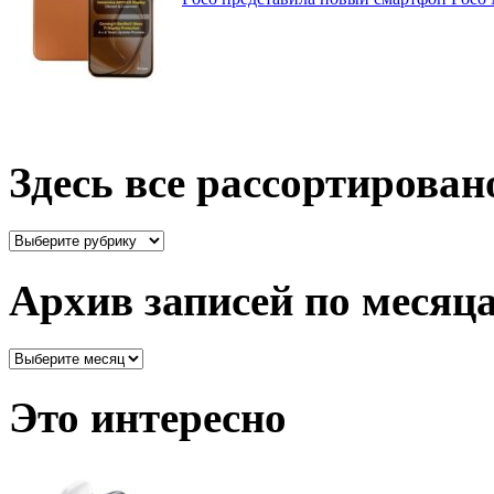
Здесь все рассортирован
Здесь
все
рассортировано
Архив записей по месяц
Архив
записей
по
Это интересно
месяцам