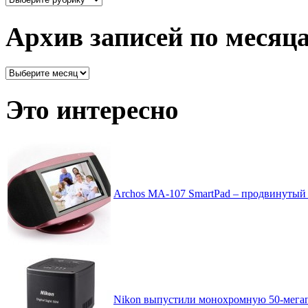
все
рассортировано
Архив записей по месяц
Архив
записей
по
Это интересно
месяцам
Archos MA-107 SmartPad – продвинутый
Nikon выпустили монохромную 50-мегапи