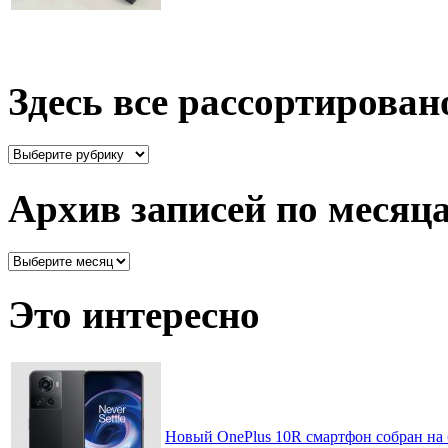
Здесь все рассортирован
Здесь
все
рассортировано
Архив записей по месяц
Архив
записей
по
Это интересно
месяцам
Новый OnePlus 10R смартфон собран на б