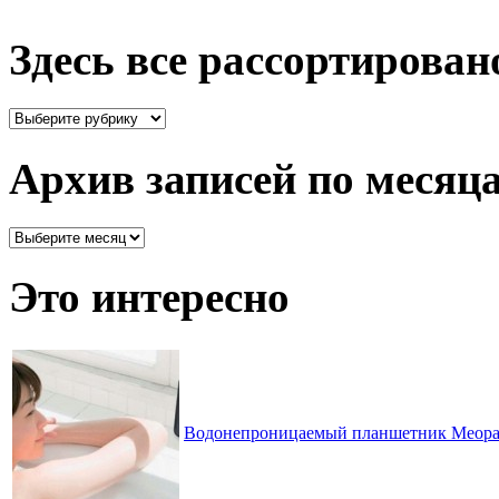
Здесь все рассортирован
Здесь
все
рассортировано
Архив записей по месяц
Архив
записей
по
Это интересно
месяцам
Водонепроницаемый планшетник Meop