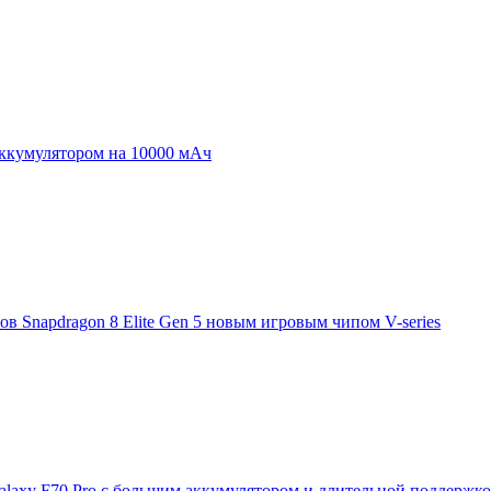
аккумулятором на 10000 мАч
 Snapdragon 8 Elite Gen 5 новым игровым чипом V-series
laxy F70 Pro с большим аккумулятором и длительной поддержк