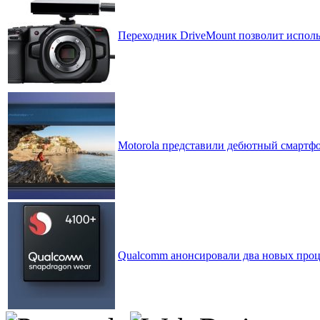
Переходник DriveMount позволит исполь
Motorola представили дебютный смартфо
Qualcomm анонсировали два новых проце