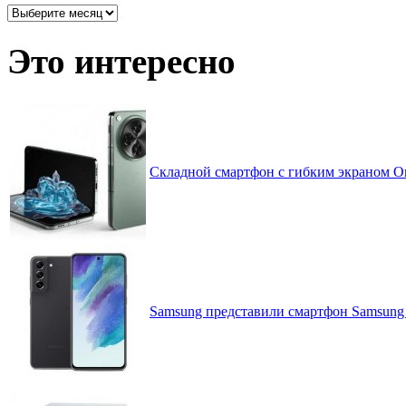
Архив
записей
по
Это интересно
месяцам
Складной смартфон с гибким экраном On
Samsung представили смартфон Samsung G