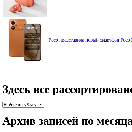
Poco представила новый смартфон Poco
Здесь все рассортирован
Здесь
все
рассортировано
Архив записей по месяц