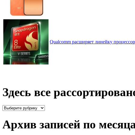
Qualcomm расширяет линейку процессоров
Здесь все рассортирован
Здесь
все
рассортировано
Архив записей по месяц