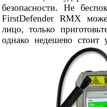
безопасности. Не бесп
FirstDefender RMX мож
лицо, только приготовьт
однако недешево стоит у