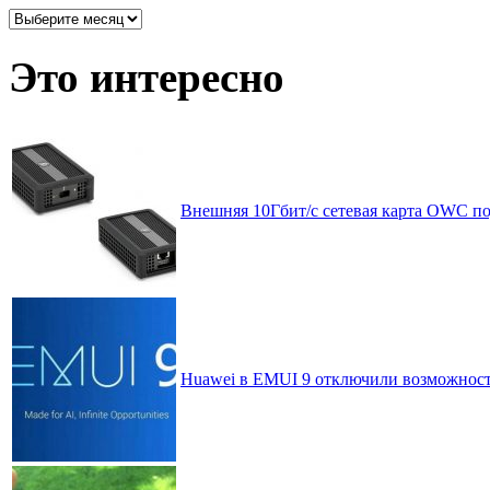
Архив
записей
по
Это интересно
месяцам
Внешняя 10Гбит/с сетевая карта OWC под
Huawei в EMUI 9 отключили возможност