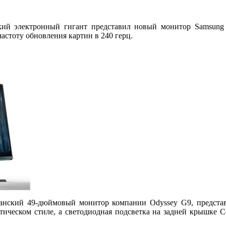
ский электронный гигант представил новый монитор Samsung
стоту обновления картин в 240 герц.
анский 49-дюймовый монитор компании Odyssey G9, представ
стическом стиле, а светодиодная подсветка на задней крышке C