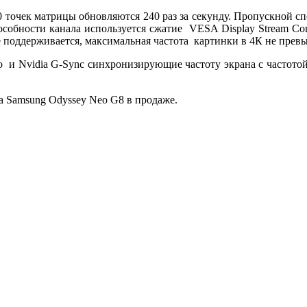
0 точек матрицы обновляются 240 раз за секунду. Пропускной с
особности канала используется сжатие VESA Display Stream Com
е поддерживается, максимальная частота картинки в 4К не превы
и Nvidia G-Sync синхронизирующие частоту экрана с частотой к
а Samsung Odyssey Neo G8 в продаже.