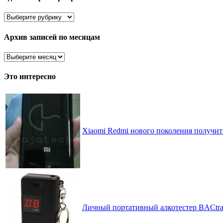
Здесь
все
рассортировано
Архив записей по месяцам
Архив
записей
по
Это интересно
месяцам
Xiaomi Redmi нового поколения получит
Личный портативный алкотестер BACtrack