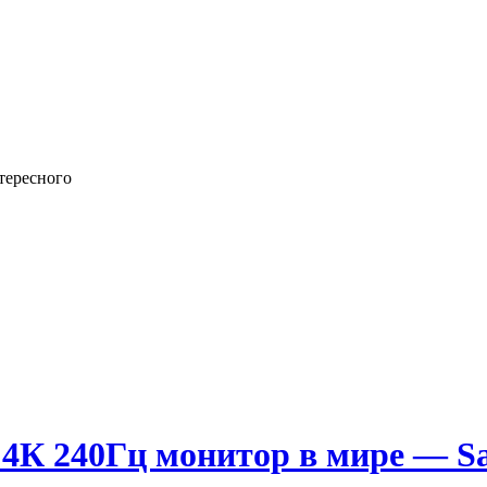
тересного
4К 240Гц монитор в мире — S