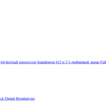
 64-битный процессор Snapdragon 615 и 5,5-дюймовый экран Fu
 Digital Breathalyzer