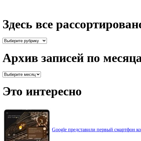
Здесь все рассортирован
Здесь
все
рассортировано
Архив записей по месяц
Архив
записей
по
Это интересно
месяцам
Google представили первый смартфон ко