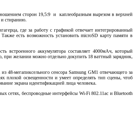
отношением сторон 19,5:9 и каплеобразным вырезом в верхней
м и стиранию.
игагерца, где за работу с графикой отвечает интегрированный
 Также есть возможность установить microSD карту памяти в
сть встроенного аккумулятора составляет 4000мАч, который
во, при желании можно отдельно докупить 18 ваттный зарядник,
 из 48-мегапиксельного сенсора Samsung GM1 отвечающего за
ях плохой освещенности и умеет определять тип сцены, чтоб
ование экрана идентификацией лица человека.
ых сетях, беспроводные интерфейсы Wi-Fi 802.11ac и Bluetooth