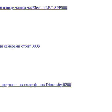
om в виде чашки чаяElecom LBT-SPP500
мя камерами стоит 380$
 предтоповых смартфонов Dimensity 8200