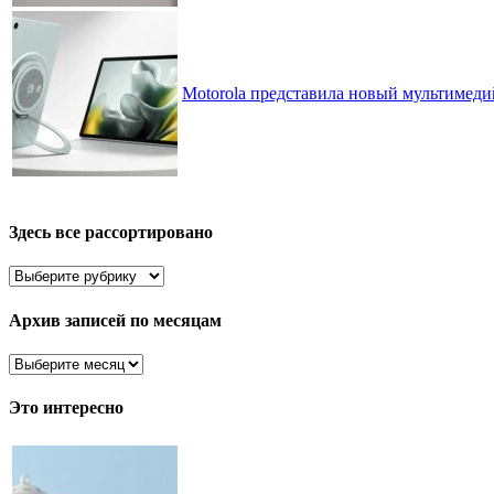
Motorola представила новый мультимед
Здесь все рассортировано
Здесь
все
рассортировано
Архив записей по месяцам
Архив
записей
по
Это интересно
месяцам