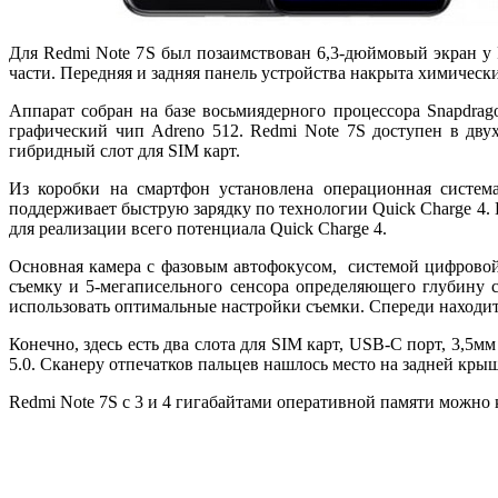
Для Redmi Note 7S был позаимствован 6,3-дюймовый экран у 
части. Передняя и задняя панель устройства накрыта химически
Аппарат собран на базе восьмиядерного процессора Snapdrago
графический чип Adreno 512. Redmi Note 7S доступен в дву
гибридный слот для SIM карт.
Из коробки на смартфон установлена операционная система
поддерживает быструю зарядку по технологии Quick Charge 4. 
для реализации всего потенциала Quick Charge 4.
Основная камера с фазовым автофокусом, системой цифровой
съемку и 5-мегаписельного сенсора определяющего глубину 
использовать оптимальные настройки съемки. Спереди находит
Конечно, здесь есть два слота для SIM карт, USB-C порт, 3,5
5.0. Сканеру отпечатков пальцев нашлось место на задней крыш
Redmi Note 7S с 3 и 4 гигабайтами оперативной памяти можно к