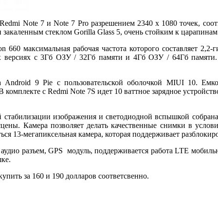
Redmi Note 7 и Note 7 Pro разрешением 2340 x 1080 точек, со
 закаленным стеклом Gorilla Glass 5, очень стойким к царапина
n 660 максимальная рабочая частота которого составляет 2,2-г
х версиях с 3Гб ОЗУ / 32Гб памяти и 4Гб ОЗУ / 64Гб памяти.
 Android 9 Pie с пользовательской оболочкой MIUI 10. Емко
В комплекте с Redmi Note 7S идет 10 ваттное зарядное устройст
 стабилизации изображения и светодиодной вспышкой собрана
сцены. Камера позволяет делать качественные снимки в услови
ься 13-мегапиксельная камера, которая поддерживает разблокир
мм аудио разъем, GPS модуль, поддерживается работа LTE мобильн
ке.
упить за 160 и 190 долларов соответcвенно.