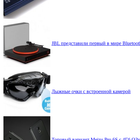
JBL представили первый в мире Blueto
Лыжные очки с встроенной камерой
Топовый вариант Meizu Pro 6S с 4Гб ОЗу