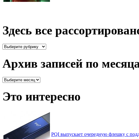
Здесь все рассортирован
Здесь
все
рассортировано
Архив записей по месяц
Архив
записей
по
Это интересно
месяцам
PQI выпускает очередную флешку с подд