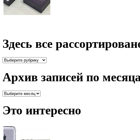
Здесь все рассортирован
Здесь
все
рассортировано
Архив записей по месяц
Архив
записей
по
Это интересно
месяцам