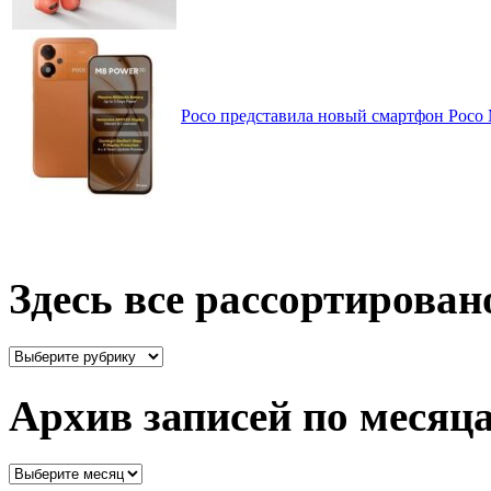
Poco представила новый смартфон Poco
Здесь все рассортирован
Здесь
все
рассортировано
Архив записей по месяц
Архив