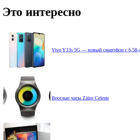
записей
по
Это интересно
месяцам
Vivo Y33s 5G — новый смартфон с 6,58-
Веселые часы Ziiiro Celeste