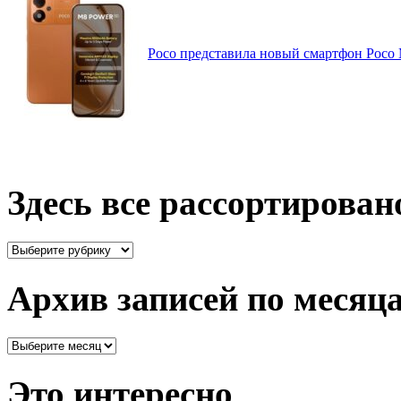
Poco представила новый смартфон Poco
Здесь все рассортирован
Здесь
все
рассортировано
Архив записей по месяц
Архив
записей
по
Это интересно
месяцам