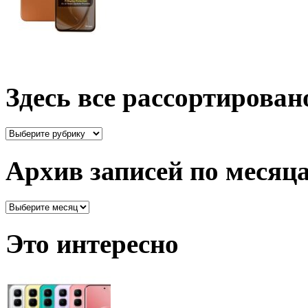
Здесь все рассортирован
Здесь
все
рассортировано
Архив записей по месяц
Архив
записей
по
Это интересно
месяцам