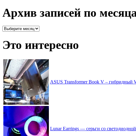
все
рассортировано
Архив записей по месяц
Архив
записей
по
Это интересно
месяцам
ASUS Transformer Book V – гибридный 
Lunar Earrings — серьги со светодиодно