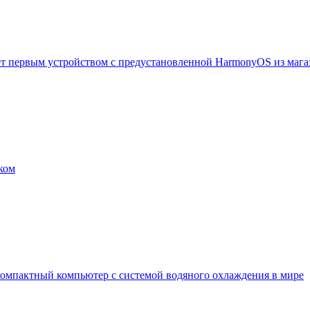
ет первым устройством с предустановленной HarmonyOS из мага
ком
мпактный компьютер с системой водяного охлаждения в мире