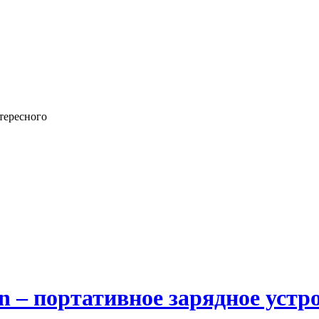
тересного
on – портативное зарядное уст