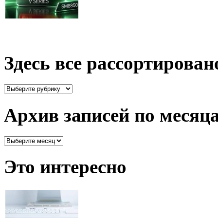
Здесь все рассортирован
Здесь
все
рассортировано
Архив записей по месяц
Архив
записей
по
Это интересно
месяцам