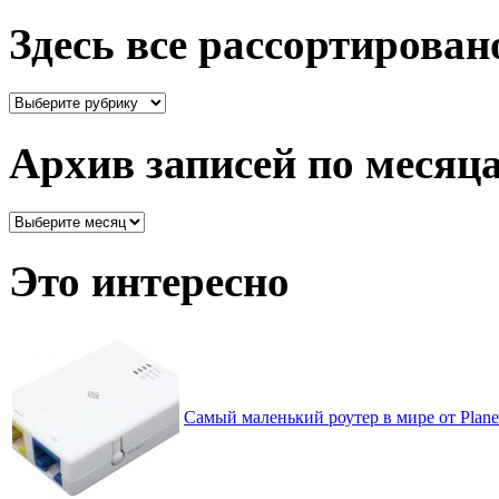
Здесь все рассортирован
Здесь
все
рассортировано
Архив записей по месяц
Архив
записей
по
Это интересно
месяцам
Самый маленький роутер в мире от Plan