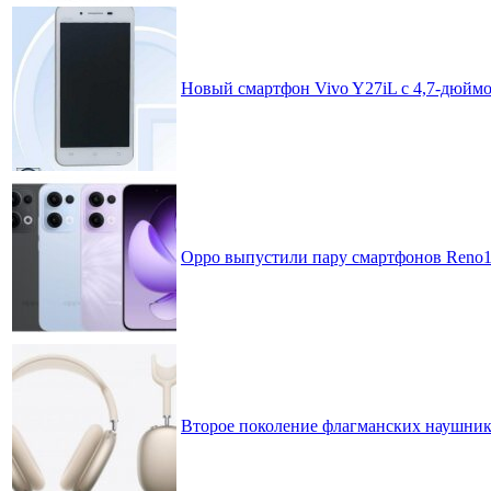
Новый смартфон Vivo Y27iL с 4,7-дюйм
Oppo выпустили пару смартфонов Reno13 
Второе поколение флагманских наушник