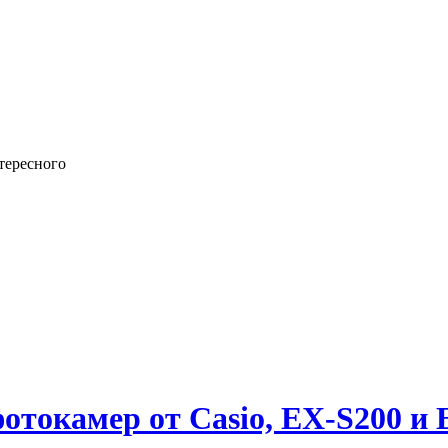
тересного
токамер от Casio, EX-S200 и 