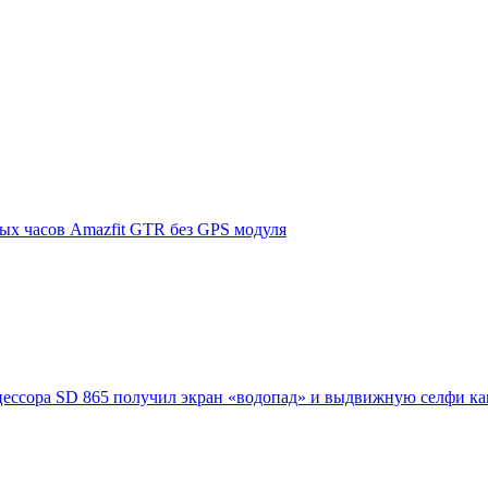
ных часов Amazfit GTR без GPS модуля
цессора SD 865 получил экран «водопад» и выдвижную селфи к