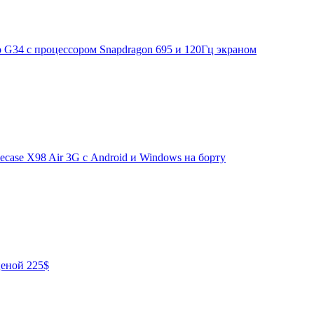
G34 с процессором Snapdragon 695 и 120Гц экраном
ecase X98 Air 3G с Android и Windows на борту
еной 225$