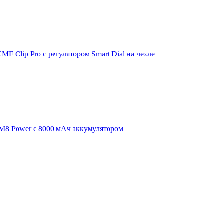
F Clip Pro с регулятором Smart Dial на чехле
 M8 Power с 8000 мАч аккумулятором