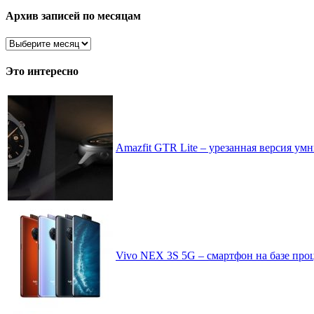
рассортировано
Архив записей по месяцам
Архив
записей
по
Это интересно
месяцам
Amazfit GTR Lite – урезанная версия ум
Vivo NEX 3S 5G – смартфон на базе про