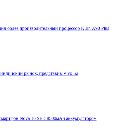
ил более производительный процессор Kirin X90 Plus
 индийский рынок, представив Vivo S2
смартфон Nova 16 SE с 8500мАч аккумулятором