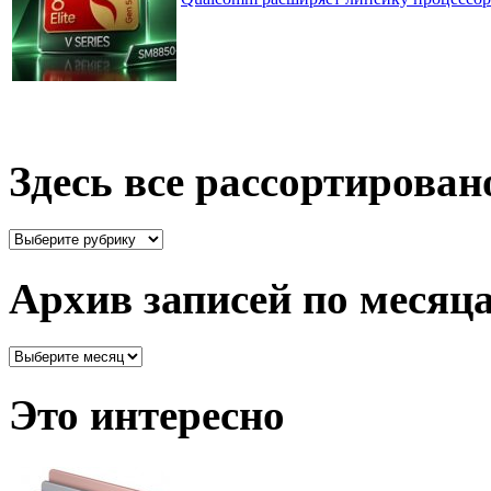
Здесь все рассортирован
Здесь
все
рассортировано
Архив записей по месяц
Архив
записей
по
Это интересно
месяцам