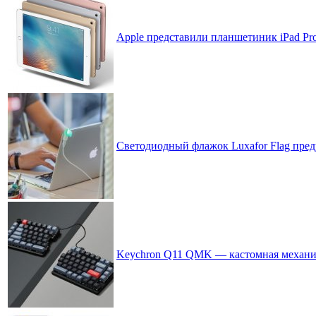
Apple представили планшетиник iPad Pr
Светодиодный флажок Luxafor Flag пред
Keychron Q11 QMK — кастомная механиче