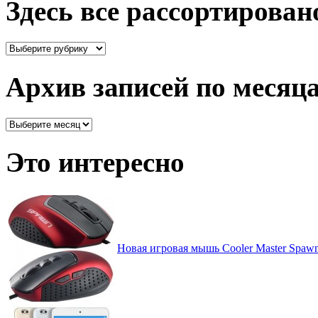
Здесь все рассортирован
Здесь
все
рассортировано
Архив записей по месяц
Архив
записей
по
Это интересно
месяцам
Новая игровая мышь Cooler Master Spaw