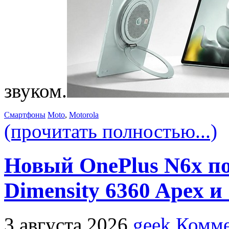
звуком.
Смартфоны
Moto
,
Motorola
(прочитать полностью...)
Новый OnePlus N6x п
Dimensity 6360 Apex 
3 августа 2026
geek
Комме