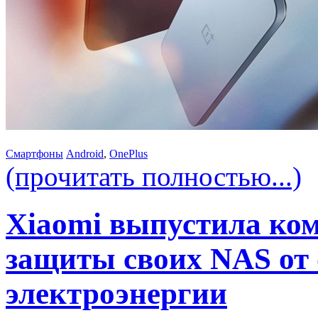
Смартфоны
Android
,
OnePlus
(прочитать полностью...)
Xiaomi выпустила ко
защиты своих NAS от
электроэнергии