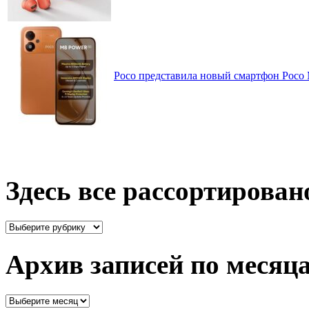
Poco представила новый смартфон Poco
Здесь все рассортирован
Здесь
все
рассортировано
Архив записей по месяц
Архив