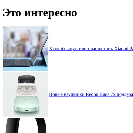
записей
по
Это интересно
месяцам
Xiaomi выпустили планшетник Xiaomi P
Новые наушники Redmi Buds 7S поддерж