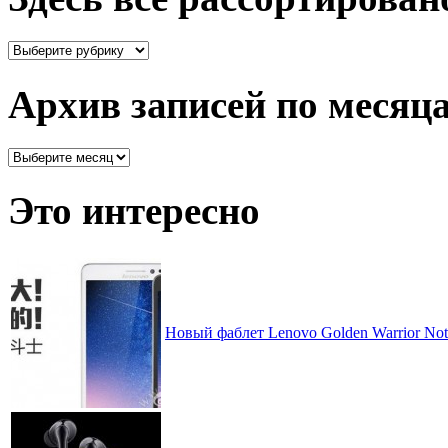
Здесь
все
рассортировано
Архив записей по месяц
Архив
записей
по
Это интересно
месяцам
Новый фаблет Lenovo Golden Warrior No