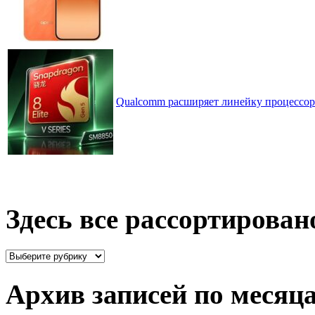
Qualcomm расширяет линейку процессоров
Здесь все рассортирован
Здесь
все
рассортировано
Архив записей по месяц