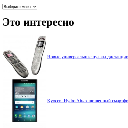
Архив
записей
по
Это интересно
месяцам
Новые универсальные пульты дистанцион
Kyocera Hydro Air- защищенный смартфо