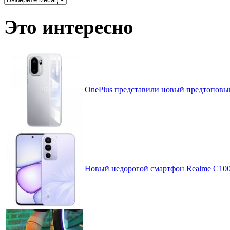
записей
по
Это интересно
месяцам
OnePlus представили новый предтоповы
Новый недорогой смартфон Realme C10