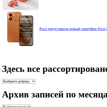
Poco представила новый смартфон Poco
Здесь все рассортирован
Здесь
все
рассортировано
Архив записей по месяц
Архив