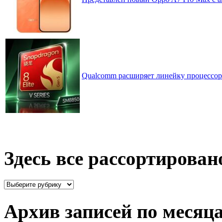
Qualcomm расширяет линейку процессоров
Здесь все рассортирован
Здесь
все
рассортировано
Архив записей по месяц