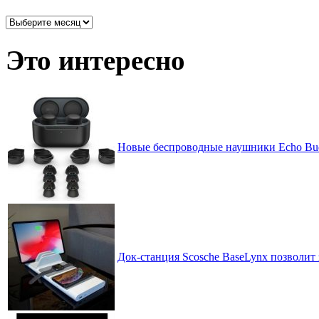
Архив
записей
по
Это интересно
месяцам
Новые беспроводные наушники Echo Bu
Док-станция Scosche BaseLynx позволит 