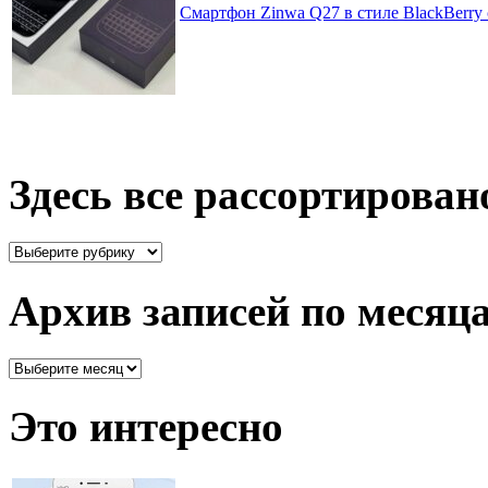
Смартфон Zinwa Q27 в стиле BlackBerry 
Здесь все рассортирован
Здесь
все
рассортировано
Архив записей по месяц
Архив
записей
по
Это интересно
месяцам