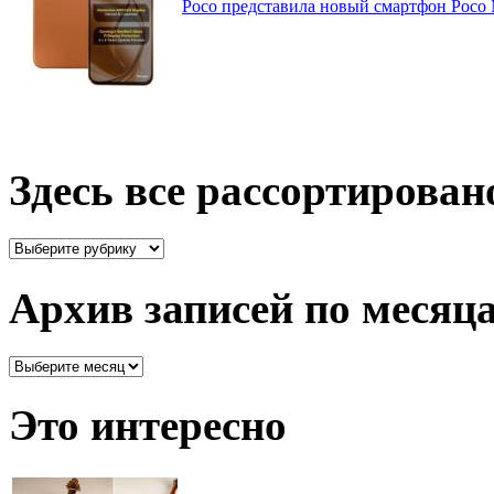
Poco представила новый смартфон Poco
Здесь все рассортирован
Здесь
все
рассортировано
Архив записей по месяц
Архив
записей
по
Это интересно
месяцам