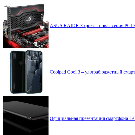
ASUS RAIDR Express : новая серия PCI 
Coolpad Cool 3 – ультрабюджетный смар
Официальная презентация смартфона LeT