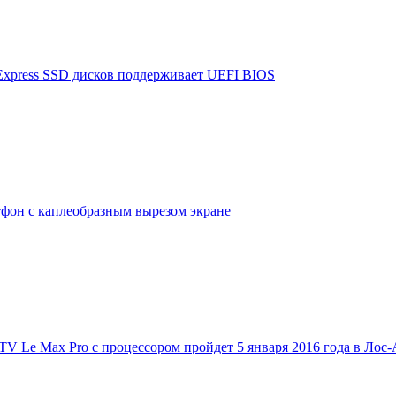
Express SSD дисков поддерживает UEFI BIOS
тфон с каплеобразным вырезом экране
V Le Max Pro с процессором пройдет 5 января 2016 года в Лос