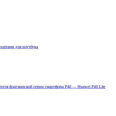
портами для ноутбука
теля флагманской серии смартфона P40 — Huawei P40 Lite