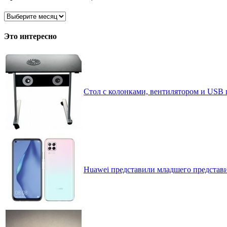
Архив
записей
по
Это интересно
месяцам
Стол с колонками, вентилятором и USB 
Huawei представили младшего представи