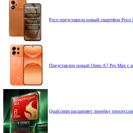
Poco представила новый смартфон Poco
Представлен новый Oppo A7 Pro Max с 
Qualcomm расширяет линейку процессоров