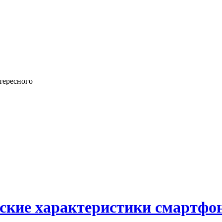
тересного
кие характеристики смартфон