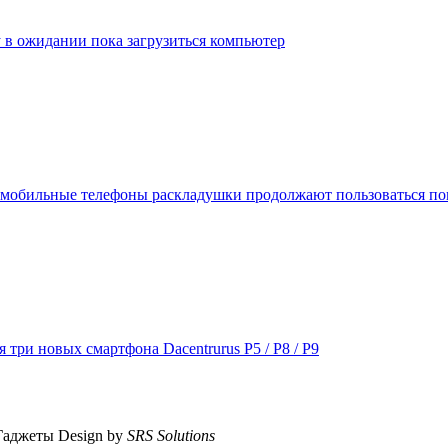
у в ожидании пока загрузиться компьютер
е мобильные телефоны раскладушки продолжают пользоваться п
три новых смартфона Dacentrurus Р5 / P8 / P9
Гаджеты
Design by
SRS Solutions