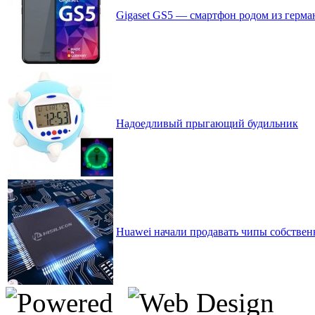
Gigaset GS5 — смартфон родом из герм
Надоедливый прыгающий будильник
Huawei начали продавать чипы собстве