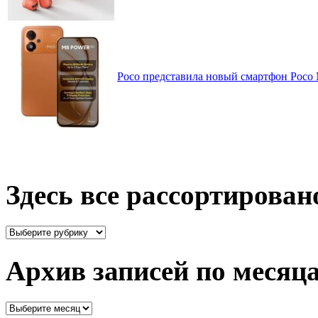
Poco представила новый смартфон Poco
Здесь все рассортирован
Здесь
все
рассортировано
Архив записей по месяц
Архив