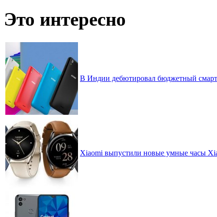
записей
по
Это интересно
месяцам
В Индии дебютировал бюджетный смартф
Xiaomi выпустили новые умные часы Xi