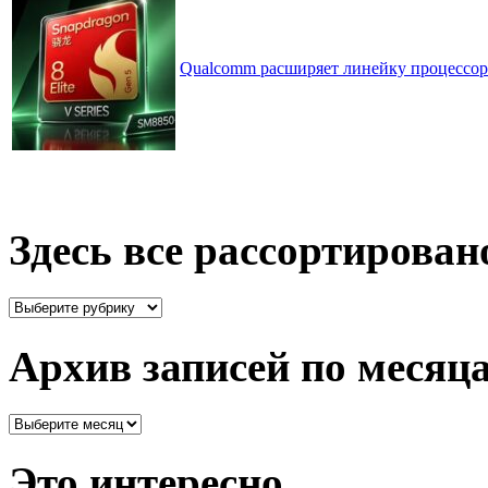
Qualcomm расширяет линейку процессоров
Здесь все рассортирован
Здесь
все
рассортировано
Архив записей по месяц
Архив
записей
по
Это интересно
месяцам