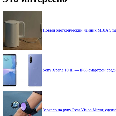
Новый элеткрический чайник MIJIA Smart 
Sony Xperia 10 III — IP68 смартфон сред
Зеркало на руку Rear Vision Mirror, сдел