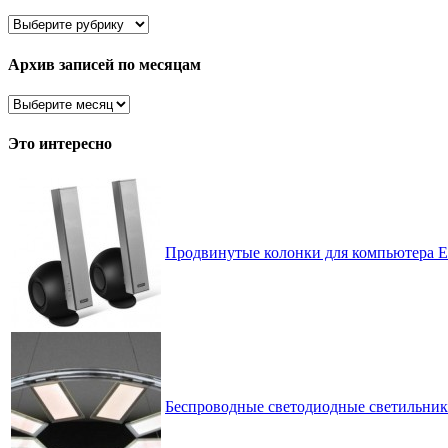
Здесь
все
рассортировано
Архив записей по месяцам
Архив
записей
по
Это интересно
месяцам
Продвинутые колонки для компьютера Edi
Беспроводные светодиодные светильники