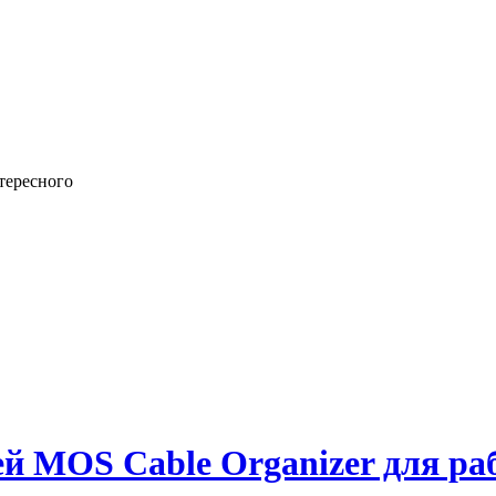
тересного
й MOS Cable Organizer для раб