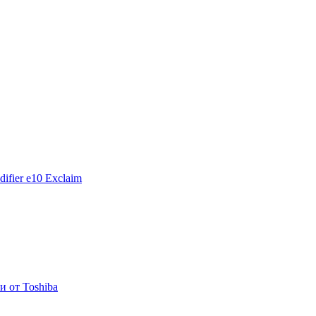
fier e10 Exclaim
 от Toshiba