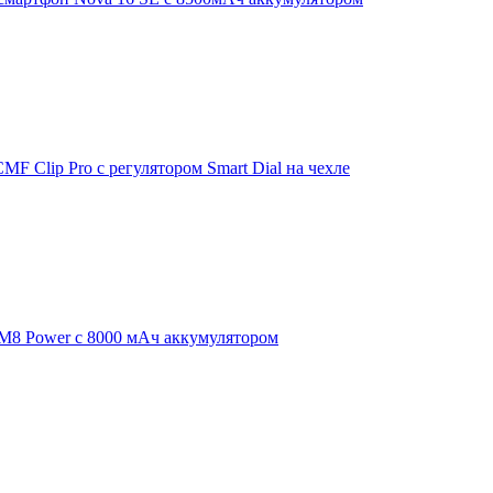
F Clip Pro с регулятором Smart Dial на чехле
 M8 Power с 8000 мАч аккумулятором