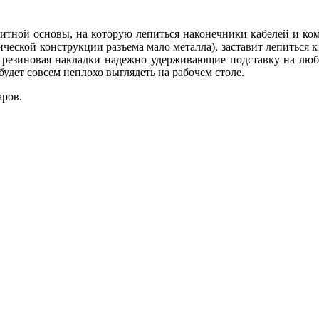
нитной основы, на которую лепиться наконечники кабелей и ком
фической конструкции разъема мало металла), заставит лепиться
а резиновая накладки надежно удерживающие подставку на любо
 будет совсем неплохо выглядеть на рабочем столе.
аров.