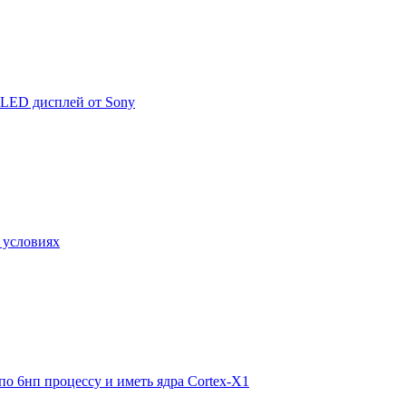
OLED дисплей от Sony
 условиях
по 6нп процессу и иметь ядра Cortex-X1