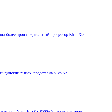
ил более производительный процессор Kirin X90 Plus
 индийский рынок, представив Vivo S2
смартфон Nova 16 SE с 8500мАч аккумулятором