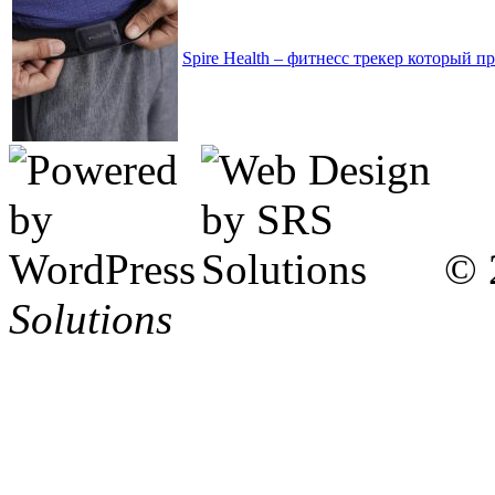
Spire Health – фитнесс трекер который п
© 
Solutions