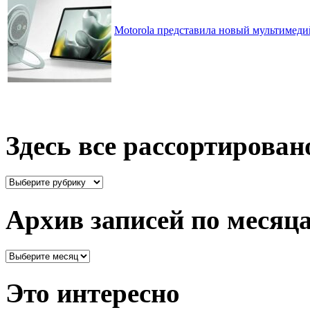
Motorola представила новый мультимед
Здесь все рассортирован
Здесь
все
рассортировано
Архив записей по месяц
Архив
записей
по
Это интересно
месяцам