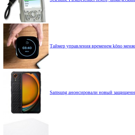
Таймер управления временем kōno меня
Samsung анонсировали новый защищенн