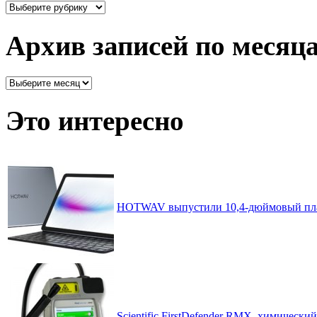
Здесь
все
рассортировано
Архив записей по месяц
Архив
записей
по
Это интересно
месяцам
HOTWAV выпустили 10,4-дюймовый пл
Scientific FirstDefender RMX, химический