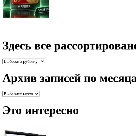
Здесь все рассортирован
Здесь
все
рассортировано
Архив записей по месяц
Архив
записей
по
Это интересно
месяцам