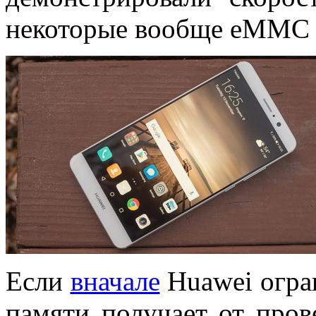
некоторые вообще eMMC 
Если
вначале
Huawei огра
памяти получает от пров