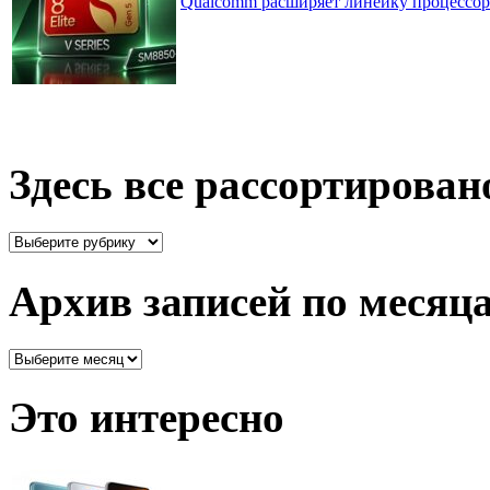
Qualcomm расширяет линейку процессоров
Здесь все рассортирован
Здесь
все
рассортировано
Архив записей по месяц
Архив
записей
по
Это интересно
месяцам