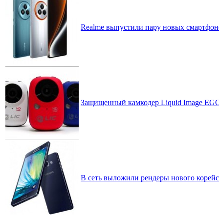
Realme выпустили пару новых смартфоно
Защищенный камкодер Liquid Image EGO
В сеть выложили рендеры нового корейс