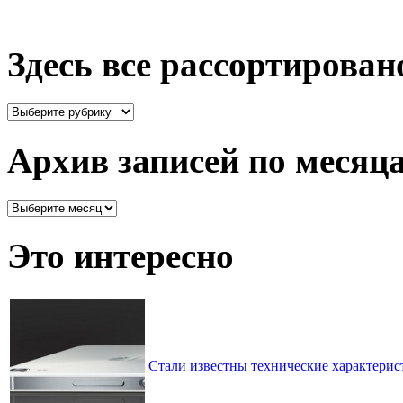
Здесь все рассортирован
Здесь
все
рассортировано
Архив записей по месяц
Архив
записей
по
Это интересно
месяцам
Стали известны технические характерис