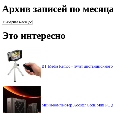
рассортировано
Архив записей по месяц
Архив
записей
по
Это интересно
месяцам
BT Media Remot – пульт дистанционного
Мини-компьютер Aoostar Godz Mini PC д