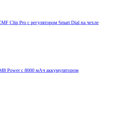
F Clip Pro с регулятором Smart Dial на чехле
 M8 Power с 8000 мАч аккумулятором