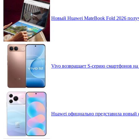
Новый Huawei MateBook Fold 2026 получ
Vivo возвращает S-серию смартфонов на
Huawei официально представила новый 