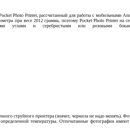
ket Photo Printer, рассчитанный для работы с мобильными And
нтиметра при весе 2012 грамма, поэтому Pocket Photo Printer н
ными углами и серебристыми или розовыми бока
оенного струйного принтера (значит, чернила не надо менять). Ф
о определенной температуры. Отпечатанные фотографии имеют 