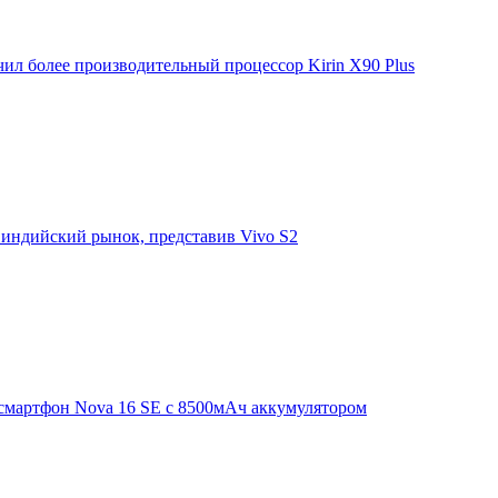
ил более производительный процессор Kirin X90 Plus
 индийский рынок, представив Vivo S2
смартфон Nova 16 SE с 8500мАч аккумулятором