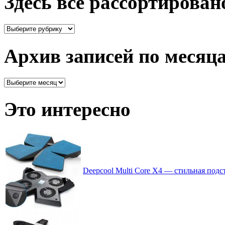
Здесь все рассортирован
Здесь
все
рассортировано
Архив записей по месяц
Архив
записей
по
Это интересно
месяцам
Deepcool Multi Core X4 — стильная подс