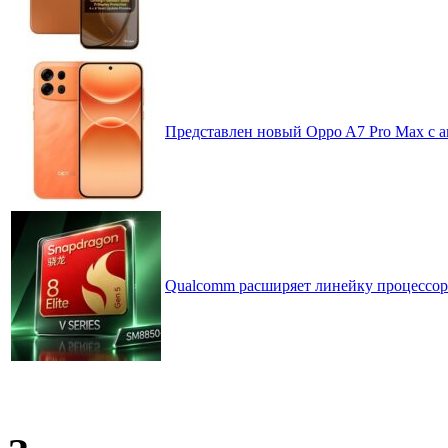
Представлен новый Oppo A7 Pro Max с 
Qualcomm расширяет линейку процессоров