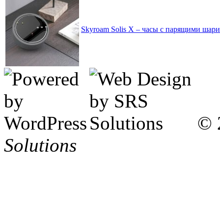
Skyroam Solis X – часы с парящими шар
© 
Solutions