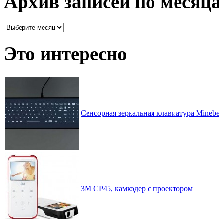
Архив записей по месяц
Архив
записей
по
Это интересно
месяцам
Сенсорная зеркальная клавиатура Minebe
3M CP45, камкодер с проектором