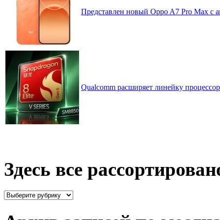
Представлен новый Oppo A7 Pro Max с 
Qualcomm расширяет линейку процессоров
Здесь все рассортирован
Здесь
все
рассортировано